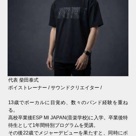
代表 柴田泰式
ボイストレーナー / サウンドクリエイター /
13歳でボーカルに目覚め、数々のバンド経験を重ね
る。
高校卒業後ESP MI JAPAN(音楽学校)に入学。卒業後特
待生として1年間特別プログラムを受講。
その後22歳でメジャーデビューを果たすと、同時にボ